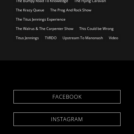
The Bumpy Road To Knowledge
The Flying Caravan
The Krazy Queue
The Prog And Rock Show
The Titus Jennings Experience
The Walrus & The Carpenter Show
This Could be Wrong
Titus Jennings
TVRDO
Upstream To Manonash
Video
FACEBOOK
INSTAGRAM