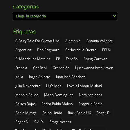
Categorías
Categorías
Etiquetas
A Fairy Tale For Grown-Ups
Alemania
Antonio Valiente
Argentina
Bob Prigmore
Carlos de la Fuente
EEUU
El Mar de los Metales
EP
España
Flying Caravan
Francia
Get Real
Grabación
I just wanna break even
Italia
Jorge Aniorte
Juan José Sánchez
Julia Novecento
Lluís Mas
Love´s Labour Mislaid
Manolo Salido
Mario Domínguez
Nominaciones
Paises Bajos
Pedro Pablo Molina
Progzilla Radio
Radio Mirage
Reino Unido
Rock Radio UK
Roger D
Roger N
S.A.D.
Stage Access