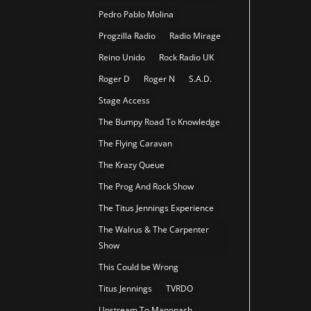
Pedro Pablo Molina
Progzilla Radio
Radio Mirage
Reino Unido
Rock Radio UK
Roger D
Roger N
S.A.D.
Stage Access
The Bumpy Road To Knowledge
The Flying Caravan
The Krazy Queue
The Prog And Rock Show
The Titus Jennings Experience
The Walrus & The Carpenter
Show
This Could be Wrong
Titus Jennings
TVRDO
Upstream To Manonash