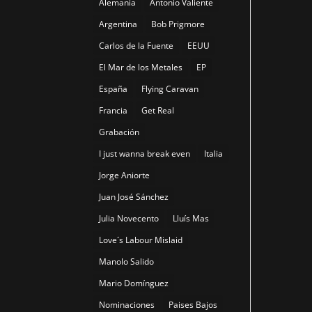
Alemania
Antonio Valiente
Argentina
Bob Prigmore
Carlos de la Fuente
EEUU
El Mar de los Metales
EP
España
Flying Caravan
Francia
Get Real
Grabación
I just wanna break even
Italia
Jorge Aniorte
Juan José Sánchez
Julia Novecento
Lluís Mas
Love´s Labour Mislaid
Manolo Salido
Mario Domínguez
Nominaciones
Paises Bajos