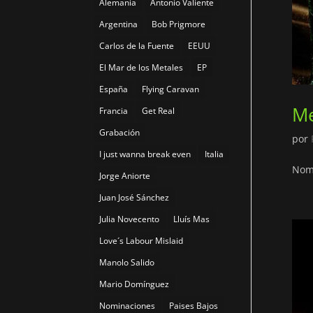
Alemania
Antonio Valiente
Argentina
Bob Prigmore
Carlos de la Fuente
EEUU
El Mar de los Metales
EP
España
Flying Caravan
Me
Francia
Get Real
Grabación
por
I just wanna break even
Italia
Nomi
Jorge Aniorte
Juan José Sánchez
Julia Novecento
Lluís Mas
Love´s Labour Mislaid
Manolo Salido
Mario Domínguez
Nominaciones
Paises Bajos