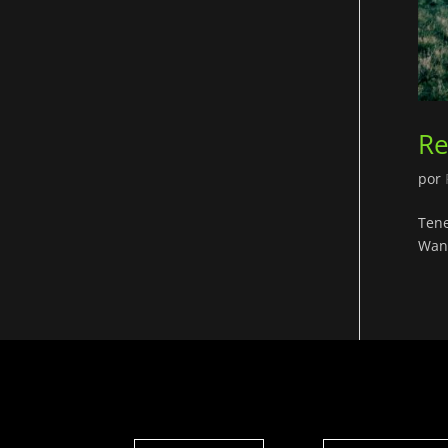
Re
por
Tene
Wann