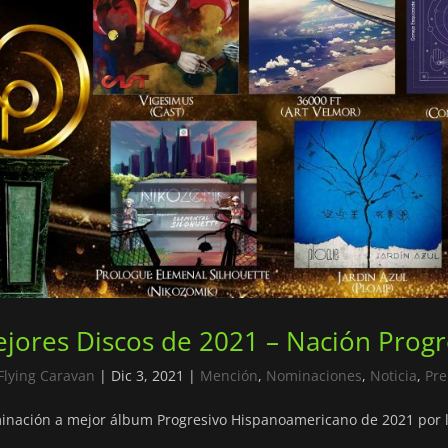
jores Discos de 2021 – Nación Progre
Flying Caravan
|
Dic 3, 2021
|
Mención
,
Nominaciones
,
Noticia
,
Pr
nación a mejor álbum Progresivo Hispanoamericano de 2021 por l