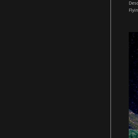
Desd
Flyi