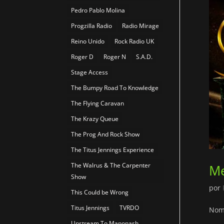
Pedro Pablo Molina
Progzilla Radio
Radio Mirage
Reino Unido
Rock Radio UK
Roger D
Roger N
S.A.D.
Stage Access
The Bumpy Road To Knowledge
The Flying Caravan
The Krazy Queue
The Prog And Rock Show
The Titus Jennings Experience
The Walrus & The Carpenter
Me
Show
por
This Could be Wrong
Titus Jennings
TVRDO
Nomi
Upstream To Manonash