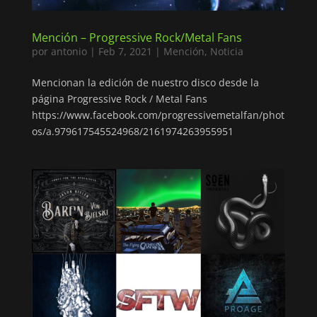
Mención – Progressive Rock/Metal Fans
por
antonio
|
Feb 7, 2021
|
Mención
,
Noticia
Mencionan la edición de nuestro disco desde la
página Progressive Rock / Metal Fans
https://www.facebook.com/progressivemetalfan/phot
os/a.979617545524968/2161974263955951