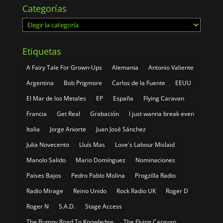
Categorías
Categorías
Etiquetas
A Fairy Tale For Grown-Ups
Alemania
Antonio Valiente
Argentina
Bob Prigmore
Carlos de la Fuente
EEUU
El Mar de los Metales
EP
España
Flying Caravan
Francia
Get Real
Grabación
I just wanna break even
Italia
Jorge Aniorte
Juan José Sánchez
Julia Novecento
Lluís Mas
Love´s Labour Mislaid
Manolo Salido
Mario Domínguez
Nominaciones
Paises Bajos
Pedro Pablo Molina
Progzilla Radio
Radio Mirage
Reino Unido
Rock Radio UK
Roger D
Roger N
S.A.D.
Stage Access
The Bumpy Road To Knowledge
The Flying Caravan