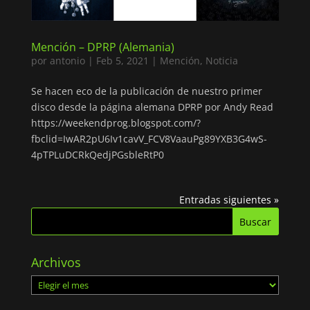
Mención – DPRP (Alemania)
por
antonio
|
Feb 5, 2021
|
Mención
,
Noticia
Se hacen eco de la publicación de nuestro primer
disco desde la página alemana DPRP por Andy Read
https://weekendprog.blogspot.com/?
fbclid=IwAR2pU6Iv1cavV_FCV8VaauPg89YXB3G4wS-
4pTPLuDCRkQedjPGsbleRtP0
Entradas siguientes »
Archivos
Archivos