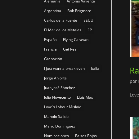
Alemania
Antonio Valiente
Argentina
Bob Prigmore
Carlos de la Fuente
EEUU
El Mar de los Metales
EP
España
Flying Caravan
Francia
Get Real
Grabación
Ra
I just wanna break even
Italia
Jorge Aniorte
por
Juan José Sánchez
Love
Julia Novecento
Lluís Mas
Love´s Labour Mislaid
Manolo Salido
Mario Domínguez
Nominaciones
Paises Bajos