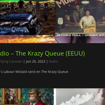
dio – The Krazy Queue (EEUU)
Flying Caravan
|
Jun 26, 2023
|
Radio
´s Labour Mislaid sonó en The Krazy Queue