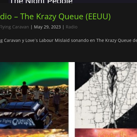
dio – The Krazy Queue (EEUU)
Flying Caravan
|
May 29, 2023
|
Radio
ng Caravan y Love´s Labour Mislaid sonando en The Krazy Queue d