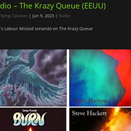
dio – The Krazy Queue (EEUU)
Flying Caravan
|
Jun 9, 2023
|
Radio
´s Labour Mislaid sonando en The Krazy Queue