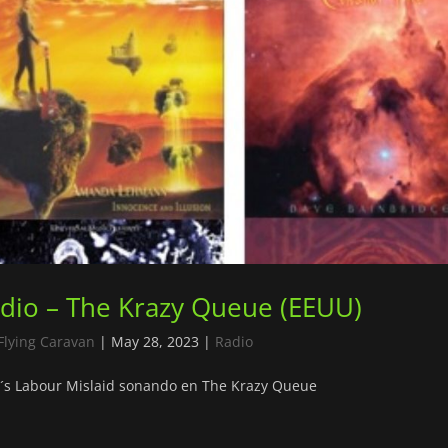
dio – The Krazy Queue (EEUU)
Flying Caravan
|
May 28, 2023
|
Radio
´s Labour Mislaid sonando en The Krazy Queue