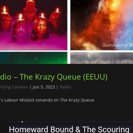
dio – The Krazy Queue (EEUU)
Flying Caravan
|
Jun 5, 2023
|
Radio
´s Labour Mislaid sonando en The Krazy Queue