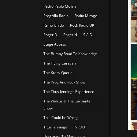
Pedro Pablo Molina
Progzilla Radio
Radio Mirage
Reino Unido
Rock Radio UK
Roger D
Roger N
S.A.D.
Stage Access
The Bumpy Road To Knowledge
The Flying Caravan
The Krazy Queue
The Prog And Rock Show
The Titus Jennings Experience
The Walrus & The Carpenter
Show
This Could be Wrong
Titus Jennings
TVRDO
Upstream To Manonash