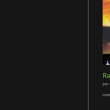
Ra
por
Love