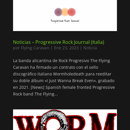
Noticias – Progressive Rock Journal (Italia)
por
Flying Caravan
|
Ene 23, 2023
|
Noticia
La banda alicantina de Rock Progresivo The Flying
Caravan ha firmado un contrato con el sello
discográfico italiano Wormholedeath para reeditar
su doble álbum «I Just Wanna Break Even», grabado
en 2021. [News] Spanish female fronted Progressive
Rock band The Flying...