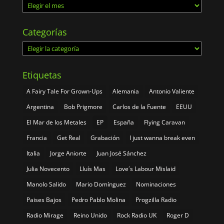
Archivos
Categorías
Categorías
Etiquetas
A Fairy Tale For Grown-Ups
Alemania
Antonio Valiente
Argentina
Bob Prigmore
Carlos de la Fuente
EEUU
El Mar de los Metales
EP
España
Flying Caravan
Francia
Get Real
Grabación
I just wanna break even
Italia
Jorge Aniorte
Juan José Sánchez
Julia Novecento
Lluís Mas
Love´s Labour Mislaid
Manolo Salido
Mario Domínguez
Nominaciones
Paises Bajos
Pedro Pablo Molina
Progzilla Radio
Radio Mirage
Reino Unido
Rock Radio UK
Roger D