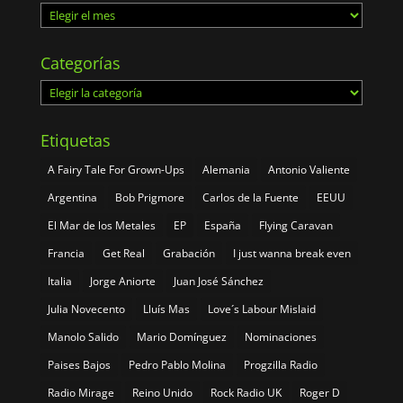
Archivos
Categorías
Categorías
Etiquetas
A Fairy Tale For Grown-Ups
Alemania
Antonio Valiente
Argentina
Bob Prigmore
Carlos de la Fuente
EEUU
El Mar de los Metales
EP
España
Flying Caravan
Francia
Get Real
Grabación
I just wanna break even
Italia
Jorge Aniorte
Juan José Sánchez
Julia Novecento
Lluís Mas
Love´s Labour Mislaid
Manolo Salido
Mario Domínguez
Nominaciones
Paises Bajos
Pedro Pablo Molina
Progzilla Radio
Radio Mirage
Reino Unido
Rock Radio UK
Roger D