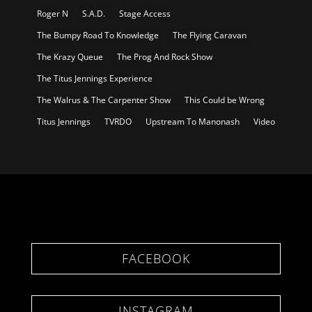
Roger N
S.A.D.
Stage Access
The Bumpy Road To Knowledge
The Flying Caravan
The Krazy Queue
The Prog And Rock Show
The Titus Jennings Experience
The Walrus & The Carpenter Show
This Could be Wrong
Titus Jennings
TVRDO
Upstream To Manonash
Video
FACEBOOK
INSTAGRAM