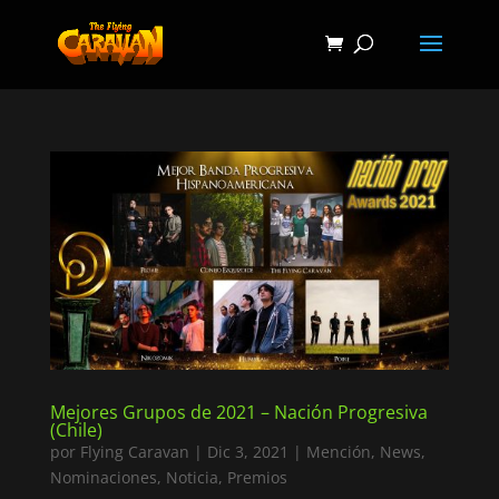
Mejores Grupos de 2021 – Nación Progresiva
(Chile)
por
Flying Caravan
|
Dic 3, 2021
|
Mención
,
News
,
Nominaciones
,
Noticia
,
Premios