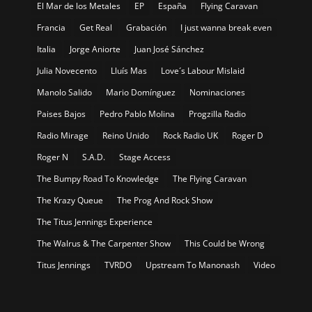
El Mar de los Metales
EP
España
Flying Caravan
Francia
Get Real
Grabación
I just wanna break even
Italia
Jorge Aniorte
Juan José Sánchez
Julia Novecento
Lluís Mas
Love´s Labour Mislaid
Manolo Salido
Mario Domínguez
Nominaciones
Paises Bajos
Pedro Pablo Molina
Progzilla Radio
Radio Mirage
Reino Unido
Rock Radio UK
Roger D
Roger N
S.A.D.
Stage Access
The Bumpy Road To Knowledge
The Flying Caravan
The Krazy Queue
The Prog And Rock Show
The Titus Jennings Experience
The Walrus & The Carpenter Show
This Could be Wrong
Titus Jennings
TVRDO
Upstream To Manonash
Video