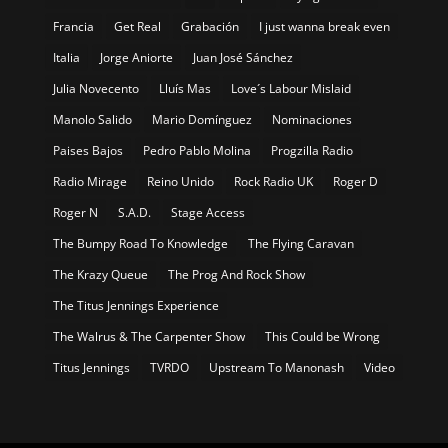
Francia
Get Real
Grabación
I just wanna break even
Italia
Jorge Aniorte
Juan José Sánchez
Julia Novecento
Lluís Mas
Love´s Labour Mislaid
Manolo Salido
Mario Domínguez
Nominaciones
Paises Bajos
Pedro Pablo Molina
Progzilla Radio
Radio Mirage
Reino Unido
Rock Radio UK
Roger D
Roger N
S.A.D.
Stage Access
The Bumpy Road To Knowledge
The Flying Caravan
The Krazy Queue
The Prog And Rock Show
The Titus Jennings Experience
The Walrus & The Carpenter Show
This Could be Wrong
Titus Jennings
TVRDO
Upstream To Manonash
Video