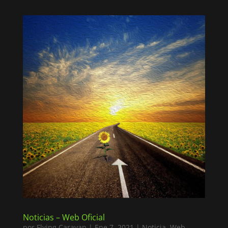
Noticias – Web Oficial
por
Flying Caravan
|
Ene 7, 2021
|
Noticia
,
Web