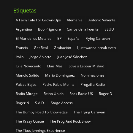
Etiquetas
A Fairy Tale For Grown-Ups
Alemania
Antonio Valiente
Argentina
Bob Prigmore
Carlos de la Fuente
EEUU
El Mar de los Metales
EP
España
Flying Caravan
Francia
Get Real
Grabación
I just wanna break even
Italia
Jorge Aniorte
Juan José Sánchez
Julia Novecento
Lluís Mas
Love´s Labour Mislaid
Manolo Salido
Mario Domínguez
Nominaciones
Paises Bajos
Pedro Pablo Molina
Progzilla Radio
Radio Mirage
Reino Unido
Rock Radio UK
Roger D
Roger N
S.A.D.
Stage Access
The Bumpy Road To Knowledge
The Flying Caravan
The Krazy Queue
The Prog And Rock Show
The Titus Jennings Experience