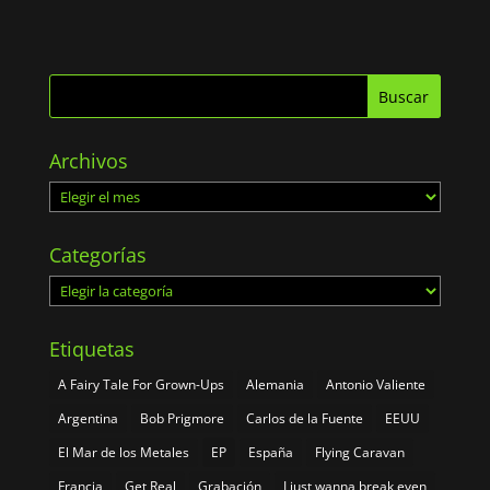
Archivos
Archivos
Categorías
Categorías
Etiquetas
A Fairy Tale For Grown-Ups
Alemania
Antonio Valiente
Argentina
Bob Prigmore
Carlos de la Fuente
EEUU
El Mar de los Metales
EP
España
Flying Caravan
Francia
Get Real
Grabación
I just wanna break even