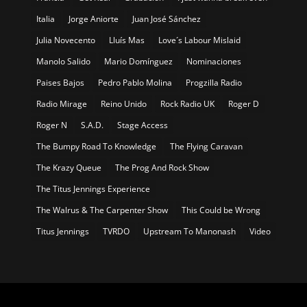
Italia
Jorge Aniorte
Juan José Sánchez
Julia Novecento
Lluís Mas
Love´s Labour Mislaid
Manolo Salido
Mario Domínguez
Nominaciones
Paises Bajos
Pedro Pablo Molina
Progzilla Radio
Radio Mirage
Reino Unido
Rock Radio UK
Roger D
Roger N
S.A.D.
Stage Access
The Bumpy Road To Knowledge
The Flying Caravan
The Krazy Queue
The Prog And Rock Show
The Titus Jennings Experience
The Walrus & The Carpenter Show
This Could be Wrong
Titus Jennings
TVRDO
Upstream To Manonash
Video