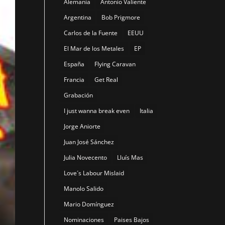
Alemania
Antonio Valiente
Argentina
Bob Prigmore
Carlos de la Fuente
EEUU
El Mar de los Metales
EP
España
Flying Caravan
Francia
Get Real
Grabación
I just wanna break even
Italia
Jorge Aniorte
Juan José Sánchez
Julia Novecento
Lluís Mas
Love´s Labour Mislaid
Manolo Salido
Mario Domínguez
Nominaciones
Paises Bajos