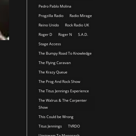
Pedro Pablo Molina
Progzilla Radio
Radio Mirage
Reino Unido
Rock Radio UK
Roger D
Roger N
S.A.D.
Stage Access
The Bumpy Road To Knowledge
The Flying Caravan
The Krazy Queue
The Prog And Rock Show
The Titus Jennings Experience
The Walrus & The Carpenter
Show
This Could be Wrong
Titus Jennings
TVRDO
Upstream To Manonash