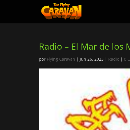
Radio – El Mar de los 
por
Flying Caravan
|
Jun 26, 2023
|
Radio
|
0 