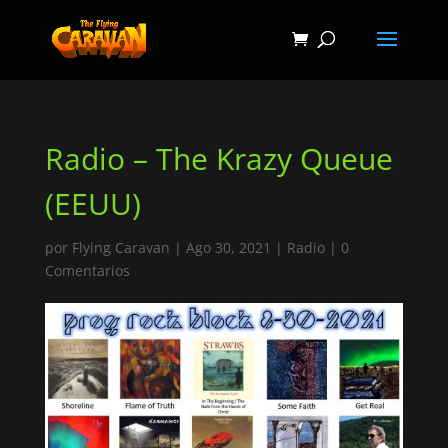
Radio – The Krazy Queue
(EEUU)
por
Flying Caravan
|
Ago 30, 2021
|
Radio
|
0
Comentarios