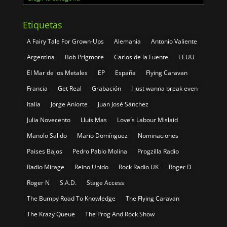
Etiquetas
A Fairy Tale For Grown-Ups
Alemania
Antonio Valiente
Argentina
Bob Prigmore
Carlos de la Fuente
EEUU
El Mar de los Metales
EP
España
Flying Caravan
Francia
Get Real
Grabación
I just wanna break even
Italia
Jorge Aniorte
Juan José Sánchez
Julia Novecento
Lluís Mas
Love´s Labour Mislaid
Manolo Salido
Mario Domínguez
Nominaciones
Paises Bajos
Pedro Pablo Molina
Progzilla Radio
Radio Mirage
Reino Unido
Rock Radio UK
Roger D
Roger N
S.A.D.
Stage Access
The Bumpy Road To Knowledge
The Flying Caravan
The Krazy Queue
The Prog And Rock Show