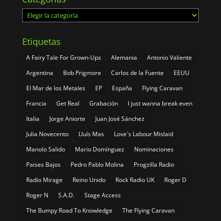
Categorías
Etiquetas
A Fairy Tale For Grown-Ups
Alemania
Antonio Valiente
Argentina
Bob Prigmore
Carlos de la Fuente
EEUU
El Mar de los Metales
EP
España
Flying Caravan
Francia
Get Real
Grabación
I just wanna break even
Italia
Jorge Aniorte
Juan José Sánchez
Julia Novecento
Lluís Mas
Love´s Labour Mislaid
Manolo Salido
Mario Domínguez
Nominaciones
Paises Bajos
Pedro Pablo Molina
Progzilla Radio
Radio Mirage
Reino Unido
Rock Radio UK
Roger D
Roger N
S.A.D.
Stage Access
The Bumpy Road To Knowledge
The Flying Caravan