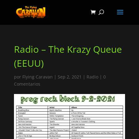
Radio – The Krazy Queue
(EEUU)
por
Flying Caravan
|
Sep 2, 2021
|
Radio
|
0
Comentarios