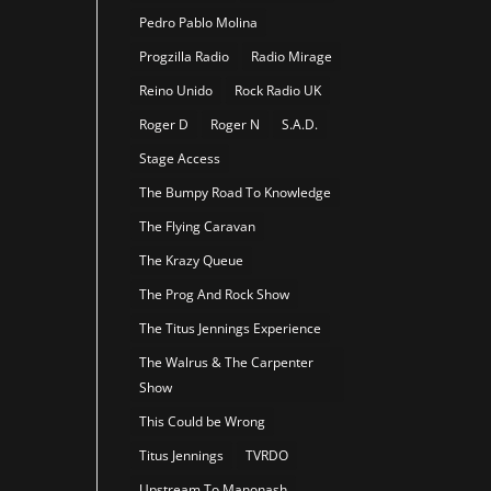
Pedro Pablo Molina
Progzilla Radio
Radio Mirage
Reino Unido
Rock Radio UK
Roger D
Roger N
S.A.D.
Stage Access
The Bumpy Road To Knowledge
The Flying Caravan
The Krazy Queue
The Prog And Rock Show
The Titus Jennings Experience
The Walrus & The Carpenter
Show
This Could be Wrong
Titus Jennings
TVRDO
Upstream To Manonash