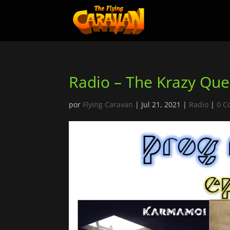
Radio – The Krazy Qu
por
Flying Caravan
|
Jul 21, 2021
|
Radio
|
0 C