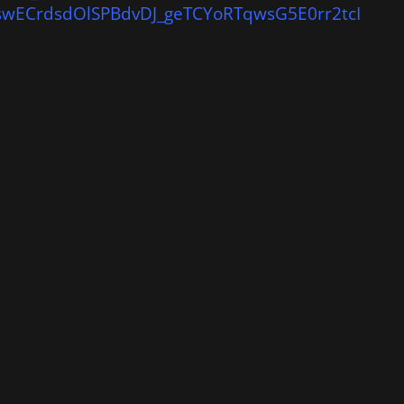
swECrdsdOlSPBdvDJ_geTCYoRTqwsG5E0rr2tcI