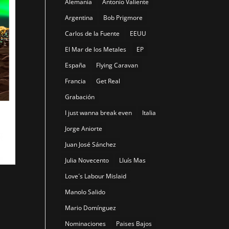
Alemania
Antonio Valiente
Argentina
Bob Prigmore
Carlos de la Fuente
EEUU
El Mar de los Metales
EP
España
Flying Caravan
Francia
Get Real
Grabación
I just wanna break even
Italia
Jorge Aniorte
Juan José Sánchez
Julia Novecento
Lluís Mas
Love´s Labour Mislaid
Manolo Salido
Mario Domínguez
Nominaciones
Paises Bajos