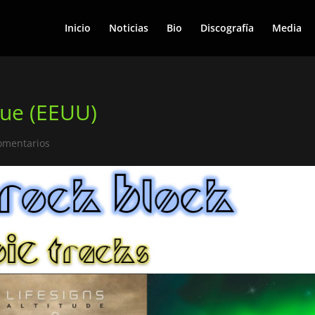
Inicio
Noticias
Bio
Discografía
Media
eue (EEUU)
omentarios