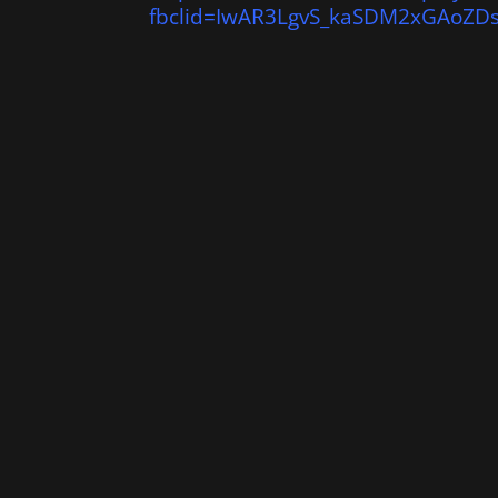
fbclid=IwAR3LgvS_kaSDM2xGAoZD