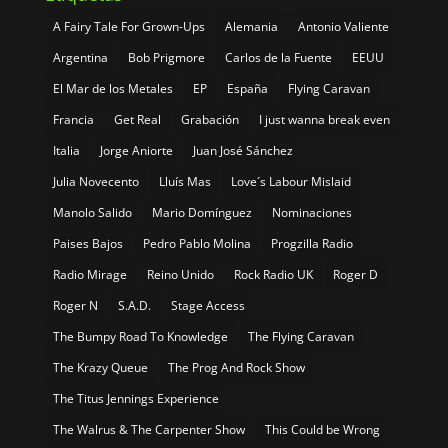
A Fairy Tale For Grown-Ups
Alemania
Antonio Valiente
Argentina
Bob Prigmore
Carlos de la Fuente
EEUU
El Mar de los Metales
EP
España
Flying Caravan
Francia
Get Real
Grabación
I just wanna break even
Italia
Jorge Aniorte
Juan José Sánchez
Julia Novecento
Lluís Mas
Love´s Labour Mislaid
Manolo Salido
Mario Domínguez
Nominaciones
Paises Bajos
Pedro Pablo Molina
Progzilla Radio
Radio Mirage
Reino Unido
Rock Radio UK
Roger D
Roger N
S.A.D.
Stage Access
The Bumpy Road To Knowledge
The Flying Caravan
The Krazy Queue
The Prog And Rock Show
The Titus Jennings Experience
The Walrus & The Carpenter Show
This Could be Wrong