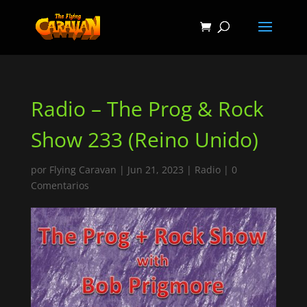
Radio – The Prog & Rock
Show 233 (Reino Unido)
por
Flying Caravan
|
Jun 21, 2023
|
Radio
|
0
Comentarios