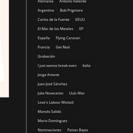
Alemania
Antonio Valiente
Argentina
Bob Prigmore
Carlos de la Fuente
EEUU
El Mar de los Metales
EP
España
Flying Caravan
Francia
Get Real
Grabación
I just wanna break even
Italia
Jorge Aniorte
Juan José Sánchez
Julia Novecento
Lluís Mas
Love´s Labour Mislaid
Manolo Salido
Mario Domínguez
Nominaciones
Paises Bajos