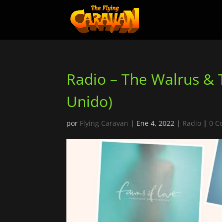
Radio – The Walrus & 
Unido)
por
Flying Caravan
|
Ene 4, 2022
|
Radio
|
0 C