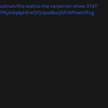
dudman/the-walrus-the-carpenter-show-314/?
8TKybdqAphEreQYjUps48ucJGFrItFhwtcFhcg