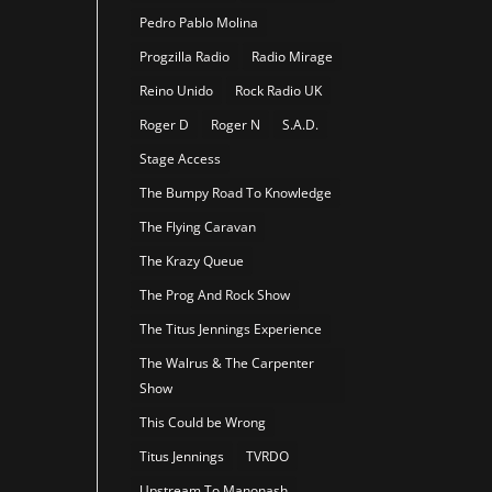
Pedro Pablo Molina
Progzilla Radio
Radio Mirage
Reino Unido
Rock Radio UK
Roger D
Roger N
S.A.D.
Stage Access
The Bumpy Road To Knowledge
The Flying Caravan
The Krazy Queue
The Prog And Rock Show
The Titus Jennings Experience
The Walrus & The Carpenter
Show
This Could be Wrong
Titus Jennings
TVRDO
Upstream To Manonash