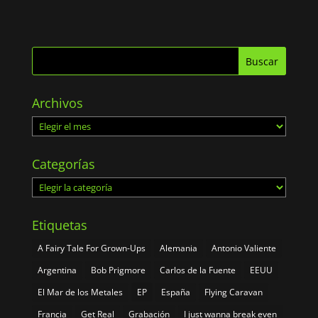
Archivos
Archivos
Categorías
Categorías
Etiquetas
A Fairy Tale For Grown-Ups
Alemania
Antonio Valiente
Argentina
Bob Prigmore
Carlos de la Fuente
EEUU
El Mar de los Metales
EP
España
Flying Caravan
Francia
Get Real
Grabación
I just wanna break even