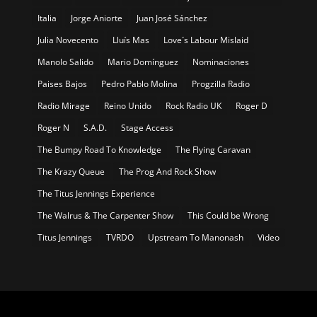
Italia
Jorge Aniorte
Juan José Sánchez
Julia Novecento
Lluís Mas
Love´s Labour Mislaid
Manolo Salido
Mario Domínguez
Nominaciones
Paises Bajos
Pedro Pablo Molina
Progzilla Radio
Radio Mirage
Reino Unido
Rock Radio UK
Roger D
Roger N
S.A.D.
Stage Access
The Bumpy Road To Knowledge
The Flying Caravan
The Krazy Queue
The Prog And Rock Show
The Titus Jennings Experience
The Walrus & The Carpenter Show
This Could be Wrong
Titus Jennings
TVRDO
Upstream To Manonash
Video