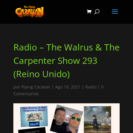
Radio – The Walrus & The
Carpenter Show 293
(Reino Unido)
por
Flying Caravan
|
Ago 10, 2021
|
Radio
|
0
Comentarios