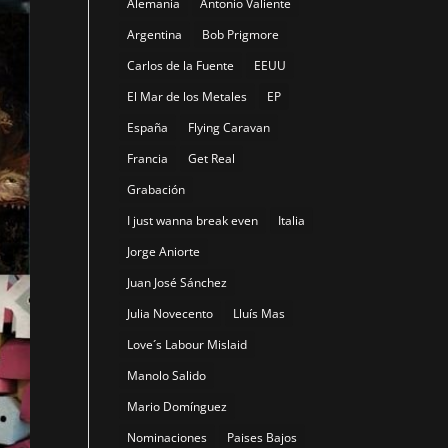
Alemania
Antonio Valiente
Argentina
Bob Prigmore
Carlos de la Fuente
EEUU
El Mar de los Metales
EP
España
Flying Caravan
Francia
Get Real
Grabación
I just wanna break even
Italia
Jorge Aniorte
Juan José Sánchez
Julia Novecento
Lluís Mas
Love´s Labour Mislaid
Manolo Salido
Mario Domínguez
Nominaciones
Paises Bajos