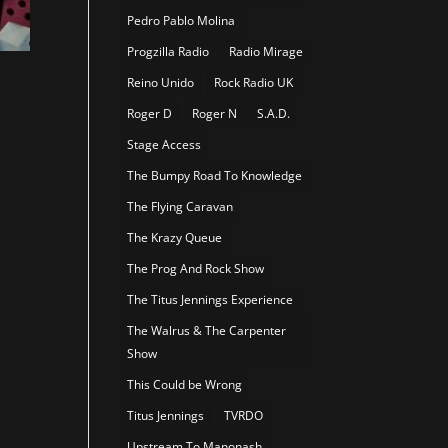
Pedro Pablo Molina
Progzilla Radio
Radio Mirage
Reino Unido
Rock Radio UK
Roger D
Roger N
S.A.D.
Stage Access
The Bumpy Road To Knowledge
The Flying Caravan
The Krazy Queue
The Prog And Rock Show
The Titus Jennings Experience
The Walrus & The Carpenter
Show
This Could be Wrong
Titus Jennings
TVRDO
Upstream To Manonash