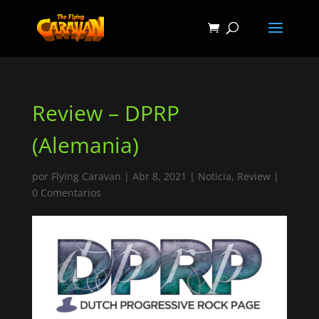
Review – DPRP
(Alemania)
por
Flying Caravan
|
Abr 8, 2021
|
Noticia
,
Review
|
0 Comentarios