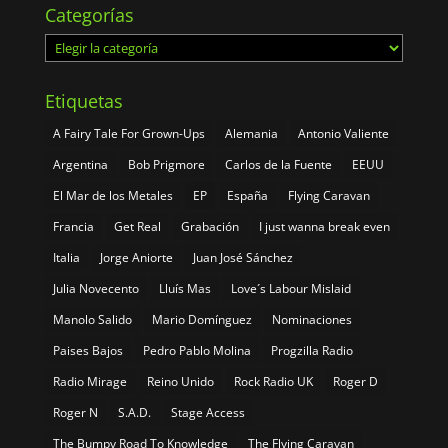
Categorías
Categorías
Etiquetas
A Fairy Tale For Grown-Ups
Alemania
Antonio Valiente
Argentina
Bob Prigmore
Carlos de la Fuente
EEUU
El Mar de los Metales
EP
España
Flying Caravan
Francia
Get Real
Grabación
I just wanna break even
Italia
Jorge Aniorte
Juan José Sánchez
Julia Novecento
Lluís Mas
Love´s Labour Mislaid
Manolo Salido
Mario Domínguez
Nominaciones
Paises Bajos
Pedro Pablo Molina
Progzilla Radio
Radio Mirage
Reino Unido
Rock Radio UK
Roger D
Roger N
S.A.D.
Stage Access
The Bumpy Road To Knowledge
The Flying Caravan