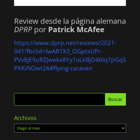
Review desde la página alemana
DPRP
por
Patrick McAfee
https://www.dprp.net/reviews/2021-
041?fbclid=IwAR1X3_OGptxUPr-
PVv8jE9uRZJwekx8Yy1oLkBjD46Iq7pGqS
PKKiNOwt2A#flying-caravan
Archivos
Archivos