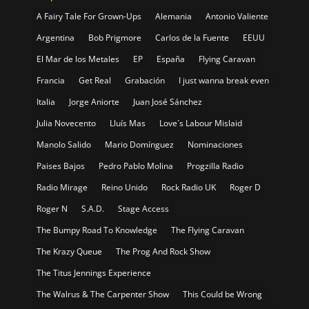
A Fairy Tale For Grown-Ups
Alemania
Antonio Valiente
Argentina
Bob Prigmore
Carlos de la Fuente
EEUU
El Mar de los Metales
EP
España
Flying Caravan
Francia
Get Real
Grabación
I just wanna break even
Italia
Jorge Aniorte
Juan José Sánchez
Julia Novecento
Lluís Mas
Love´s Labour Mislaid
Manolo Salido
Mario Domínguez
Nominaciones
Paises Bajos
Pedro Pablo Molina
Progzilla Radio
Radio Mirage
Reino Unido
Rock Radio UK
Roger D
Roger N
S.A.D.
Stage Access
The Bumpy Road To Knowledge
The Flying Caravan
The Krazy Queue
The Prog And Rock Show
The Titus Jennings Experience
The Walrus & The Carpenter Show
This Could be Wrong