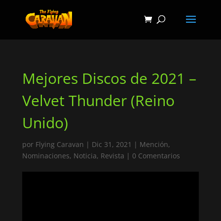
Mejores Discos de 2021 –
Velvet Thunder (Reino
Unido)
por
Flying Caravan
|
Dic 31, 2021
|
Mención
,
Nominaciones
,
Noticia
,
Revista
|
0 Comentarios