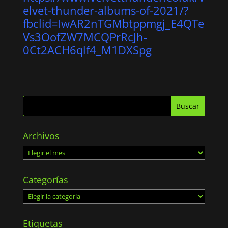
elvet-thunder-albums-of-2021/?
fbclid=IwAR2nTGMbtppmgj_E4QTe
Vs3OofZW7MCQPrRcJh-
0Ct2ACH6qlf4_M1DXSpg
Archivos
Archivos
Categorías
Categorías
Etiquetas