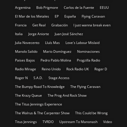
Argentina
Bob Prigmore
Carlos de la Fuente
EEUU
El Mar de los Metales
EP
España
Flying Caravan
Francia
Get Real
Grabación
I just wanna break even
Italia
Jorge Aniorte
Juan José Sánchez
Julia Novecento
Lluís Mas
Love´s Labour Mislaid
Manolo Salido
Mario Domínguez
Nominaciones
Paises Bajos
Pedro Pablo Molina
Progzilla Radio
Radio Mirage
Reino Unido
Rock Radio UK
Roger D
Roger N
S.A.D.
Stage Access
The Bumpy Road To Knowledge
The Flying Caravan
The Krazy Queue
The Prog And Rock Show
The Titus Jennings Experience
The Walrus & The Carpenter Show
This Could be Wrong
Titus Jennings
TVRDO
Upstream To Manonash
Video