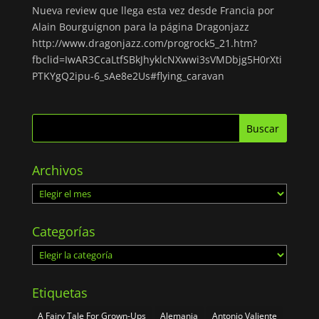
Nueva review que llega esta vez desde Francia por
Alain Bourguignon para la página Dragonjazz
http://www.dragonjazz.com/progrock5_21.htm?
fbclid=IwAR3CcaLtfSBkJhyklcNXwwi3sVMDbjg5H0rXti
PTKYgQ2ipu-6_sAe8e2Us#flying_caravan
Archivos
Archivos
Categorías
Categorías
Etiquetas
A Fairy Tale For Grown-Ups
Alemania
Antonio Valiente