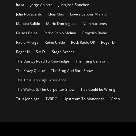
Italia
Jorge Aniorte
Juan José Sánchez
Julia Novecento
Lluís Mas
Love´s Labour Mislaid
Manolo Salido
Mario Domínguez
Nominaciones
Paises Bajos
Pedro Pablo Molina
Progzilla Radio
Radio Mirage
Reino Unido
Rock Radio UK
Roger D
Roger N
S.A.D.
Stage Access
The Bumpy Road To Knowledge
The Flying Caravan
The Krazy Queue
The Prog And Rock Show
The Titus Jennings Experience
The Walrus & The Carpenter Show
This Could be Wrong
Titus Jennings
TVRDO
Upstream To Manonash
Video