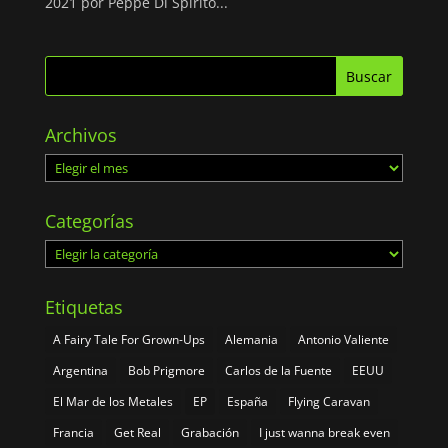
2021 por Peppe Di Spirito...
Archivos
Archivos
Categorías
Categorías
Etiquetas
A Fairy Tale For Grown-Ups
Alemania
Antonio Valiente
Argentina
Bob Prigmore
Carlos de la Fuente
EEUU
El Mar de los Metales
EP
España
Flying Caravan
Francia
Get Real
Grabación
I just wanna break even