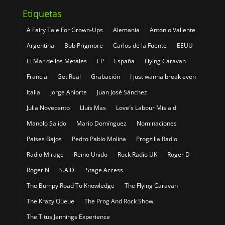
Etiquetas
A Fairy Tale For Grown-Ups
Alemania
Antonio Valiente
Argentina
Bob Prigmore
Carlos de la Fuente
EEUU
El Mar de los Metales
EP
España
Flying Caravan
Francia
Get Real
Grabación
I just wanna break even
Italia
Jorge Aniorte
Juan José Sánchez
Julia Novecento
Lluís Mas
Love´s Labour Mislaid
Manolo Salido
Mario Domínguez
Nominaciones
Paises Bajos
Pedro Pablo Molina
Progzilla Radio
Radio Mirage
Reino Unido
Rock Radio UK
Roger D
Roger N
S.A.D.
Stage Access
The Bumpy Road To Knowledge
The Flying Caravan
The Krazy Queue
The Prog And Rock Show
The Titus Jennings Experience