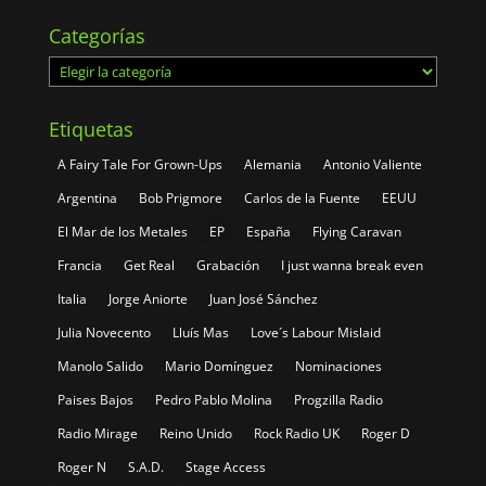
Categorías
Categorías
Etiquetas
A Fairy Tale For Grown-Ups
Alemania
Antonio Valiente
Argentina
Bob Prigmore
Carlos de la Fuente
EEUU
El Mar de los Metales
EP
España
Flying Caravan
Francia
Get Real
Grabación
I just wanna break even
Italia
Jorge Aniorte
Juan José Sánchez
Julia Novecento
Lluís Mas
Love´s Labour Mislaid
Manolo Salido
Mario Domínguez
Nominaciones
Paises Bajos
Pedro Pablo Molina
Progzilla Radio
Radio Mirage
Reino Unido
Rock Radio UK
Roger D
Roger N
S.A.D.
Stage Access