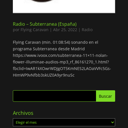
Radio – Subterranea (España)
por
Flying Caravan
|
Abr 25, 2022
|
Radio
Flying Caravan (min. 01:08:54) sonando en el
programa Subterranea desde Madrid
https://www.ivoox.com/subterranea-11×11-nolan-
flower-illuminae-audios-mp3_rf_86161270_1.html?
fbclid=IwAR1kXOwrWDJgOT5KmNES2LAOaVVFc5Gs-
HImWP9vNfbb3skUZ0A9yr9nuSc
Archivos
Archivos