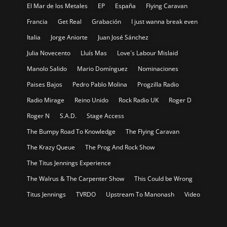
El Mar de los Metales
EP
España
Flying Caravan
Francia
Get Real
Grabación
I just wanna break even
Italia
Jorge Aniorte
Juan José Sánchez
Julia Novecento
Lluís Mas
Love´s Labour Mislaid
Manolo Salido
Mario Domínguez
Nominaciones
Paises Bajos
Pedro Pablo Molina
Progzilla Radio
Radio Mirage
Reino Unido
Rock Radio UK
Roger D
Roger N
S.A.D.
Stage Access
The Bumpy Road To Knowledge
The Flying Caravan
The Krazy Queue
The Prog And Rock Show
The Titus Jennings Experience
The Walrus & The Carpenter Show
This Could be Wrong
Titus Jennings
TVRDO
Upstream To Manonash
Video