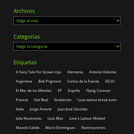
Archivos
Archivos
Categorías
Categorías
Etiquetas
A Fairy Tale For Grown-Ups
Alemania
Antonio Valiente
Argentina
Bob Prigmore
Carlos de la Fuente
EEUU
El Mar de los Metales
EP
España
Flying Caravan
Francia
Get Real
Grabación
I just wanna break even
Italia
Jorge Aniorte
Juan José Sánchez
Julia Novecento
Lluís Mas
Love´s Labour Mislaid
Manolo Salido
Mario Domínguez
Nominaciones