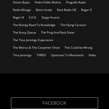
Paises Bajos
Pedro Pablo Molina
Progzilla Radio
Radio Mirage
Reino Unido
Rock Radio UK
Roger D
Roger N
S.A.D.
Stage Access
The Bumpy Road To Knowledge
The Flying Caravan
The Krazy Queue
The Prog And Rock Show
The Titus Jennings Experience
The Walrus & The Carpenter Show
This Could be Wrong
Titus Jennings
TVRDO
Upstream To Manonash
Video
FACEBOOK