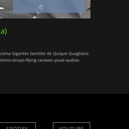
a)
ograma Gigantes Gentiles de Quique Quagliano
tonio-vinayo-flying-caravan-yuval-audios-
SPOTIFY
YOUTUBE