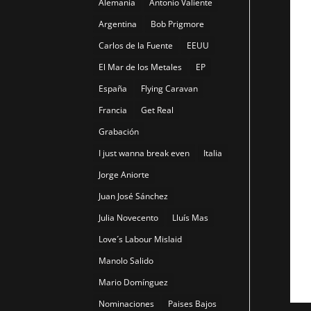
Alemania
Antonio Valiente
Argentina
Bob Prigmore
Carlos de la Fuente
EEUU
El Mar de los Metales
EP
España
Flying Caravan
Francia
Get Real
Grabación
I just wanna break even
Italia
Jorge Aniorte
Juan José Sánchez
Julia Novecento
Lluís Mas
Love´s Labour Mislaid
Manolo Salido
Mario Domínguez
Nominaciones
Paises Bajos