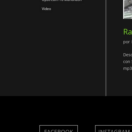
Video
Ra
por
Desd
con 
mp3
FACEBOOK
INSTAGRAM