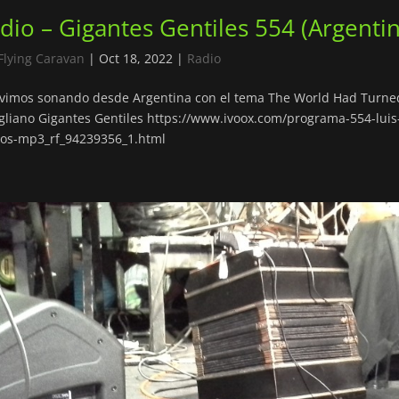
dio – Gigantes Gentiles 554 (Argentin
Flying Caravan
|
Oct 18, 2022
|
Radio
vimos sonando desde Argentina con el tema The World Had Turned
liano Gigantes Gentiles https://www.ivoox.com/programa-554-luis
os-mp3_rf_94239356_1.html