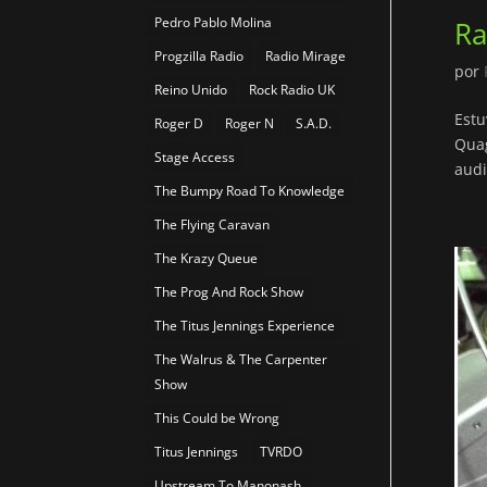
Pedro Pablo Molina
Ra
Progzilla Radio
Radio Mirage
por
Reino Unido
Rock Radio UK
Estu
Roger D
Roger N
S.A.D.
Quag
Stage Access
audi
The Bumpy Road To Knowledge
The Flying Caravan
The Krazy Queue
The Prog And Rock Show
The Titus Jennings Experience
The Walrus & The Carpenter
Show
This Could be Wrong
Titus Jennings
TVRDO
Upstream To Manonash