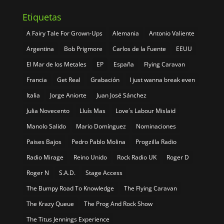
Etiquetas
A Fairy Tale For Grown-Ups
Alemania
Antonio Valiente
Argentina
Bob Prigmore
Carlos de la Fuente
EEUU
El Mar de los Metales
EP
España
Flying Caravan
Francia
Get Real
Grabación
I just wanna break even
Italia
Jorge Aniorte
Juan José Sánchez
Julia Novecento
Lluís Mas
Love´s Labour Mislaid
Manolo Salido
Mario Domínguez
Nominaciones
Paises Bajos
Pedro Pablo Molina
Progzilla Radio
Radio Mirage
Reino Unido
Rock Radio UK
Roger D
Roger N
S.A.D.
Stage Access
The Bumpy Road To Knowledge
The Flying Caravan
The Krazy Queue
The Prog And Rock Show
The Titus Jennings Experience