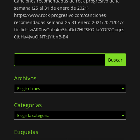
Canciones recomendadas de rock progresivo de la
semana (25 al 31 de enero de 2021)
https://www.rock-progresivo.com/canciones-
recomendadas-semana-25-31-enero-2021/2021/01/?
fbclid=IwAR0hvOaIz4m5haDrt7HlFSKOlkeYOPZOoqcs
0JbHa4JvuOjNTcjYibnB-B4
Archivos
Archivos
Categorías
Categorías
Etiquetas