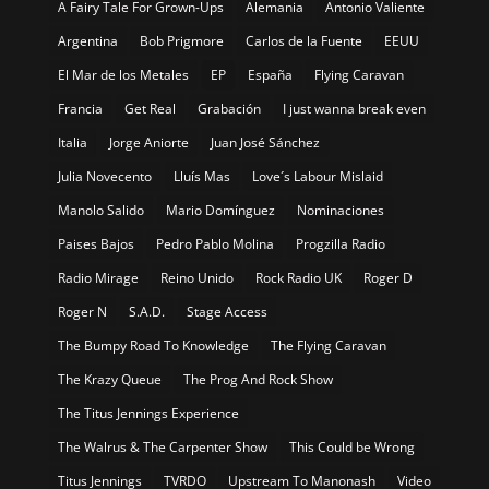
A Fairy Tale For Grown-Ups
Alemania
Antonio Valiente
Argentina
Bob Prigmore
Carlos de la Fuente
EEUU
El Mar de los Metales
EP
España
Flying Caravan
Francia
Get Real
Grabación
I just wanna break even
Italia
Jorge Aniorte
Juan José Sánchez
Julia Novecento
Lluís Mas
Love´s Labour Mislaid
Manolo Salido
Mario Domínguez
Nominaciones
Paises Bajos
Pedro Pablo Molina
Progzilla Radio
Radio Mirage
Reino Unido
Rock Radio UK
Roger D
Roger N
S.A.D.
Stage Access
The Bumpy Road To Knowledge
The Flying Caravan
The Krazy Queue
The Prog And Rock Show
The Titus Jennings Experience
The Walrus & The Carpenter Show
This Could be Wrong
Titus Jennings
TVRDO
Upstream To Manonash
Video