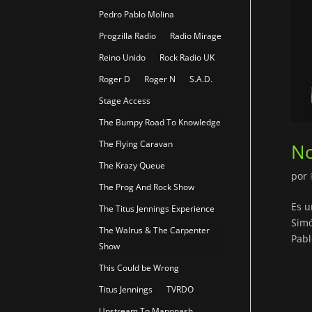
Pedro Pablo Molina
Progzilla Radio
Radio Mirage
Reino Unido
Rock Radio UK
Roger D
Roger N
S.A.D.
Stage Access
The Bumpy Road To Knowledge
The Flying Caravan
No
The Krazy Queue
por
The Prog And Rock Show
Es u
The Titus Jennings Experience
Simó
The Walrus & The Carpenter
Pabl
Show
This Could be Wrong
Titus Jennings
TVRDO
Upstream To Manonash