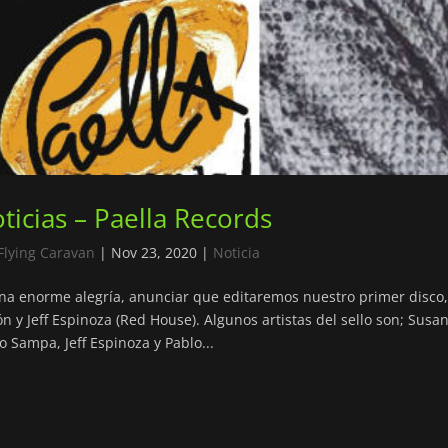
ticias – Paella Records
Flying Caravan
|
Nov 23, 2020
|
Noticia
na enorme alegría, anunciar que editaremos nuestro primer disco, c
n y Jeff Espinoza (Red House). Algunos artistas del sello son; Sus
o Sampa, Jeff Espinoza y Pablo...