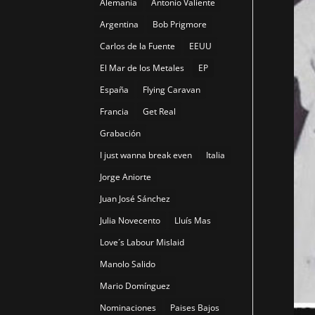
Alemania
Antonio Valiente
Argentina
Bob Prigmore
Carlos de la Fuente
EEUU
El Mar de los Metales
EP
España
Flying Caravan
Francia
Get Real
Grabación
I just wanna break even
Italia
Jorge Aniorte
Juan José Sánchez
Julia Novecento
Lluís Mas
Love´s Labour Mislaid
Manolo Salido
Mario Domínguez
Nominaciones
Paises Bajos