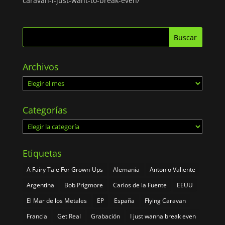
caravan-i-just-want-to-break-even/
Archivos
Archivos
Categorías
Categorías
Etiquetas
A Fairy Tale For Grown-Ups
Alemania
Antonio Valiente
Argentina
Bob Prigmore
Carlos de la Fuente
EEUU
El Mar de los Metales
EP
España
Flying Caravan
Francia
Get Real
Grabación
I just wanna break even