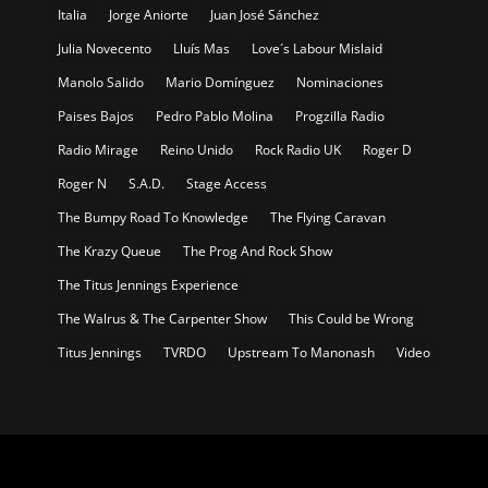
Italia
Jorge Aniorte
Juan José Sánchez
Julia Novecento
Lluís Mas
Love´s Labour Mislaid
Manolo Salido
Mario Domínguez
Nominaciones
Paises Bajos
Pedro Pablo Molina
Progzilla Radio
Radio Mirage
Reino Unido
Rock Radio UK
Roger D
Roger N
S.A.D.
Stage Access
The Bumpy Road To Knowledge
The Flying Caravan
The Krazy Queue
The Prog And Rock Show
The Titus Jennings Experience
The Walrus & The Carpenter Show
This Could be Wrong
Titus Jennings
TVRDO
Upstream To Manonash
Video