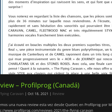
view – Profilprog (Canadá)
Flying Caravan
|
Oct 18, 2021
|
Review
mos una nueva review esta vez desde Quebec en Profilprog por
s://www.profilprog.com/reviews-2021/the-flying-caravan