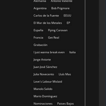
Alemania
Antonio Valiente
Argentina
Bob Prigmore
Carlos de la Fuente
EEUU
El Mar de los Metales
EP
España
Flying Caravan
Francia
Get Real
Grabación
I just wanna break even
Italia
Jorge Aniorte
Juan José Sánchez
Julia Novecento
Lluís Mas
Love´s Labour Mislaid
Manolo Salido
Mario Domínguez
Nominaciones
Paises Bajos