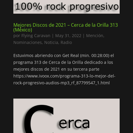
Mejores Discos de 2021 – Cerca de la Orilla 313
(México)
por
Flying Caravan
|
May 31, 2022
|
Mención
,
Nominaciones
,
Noticia
,
Radio
Estuvimos abriendo con Get Real (min. 00:28:00) el
programa 313 de Cerca de la Orilla dedicado a los
mejores discos de 2021 en su tercera parte
https://www.ivoox.com/programa-313-lo-mejor-del-
rock-progresivo-audios-mp3_rf_87799547_1.html