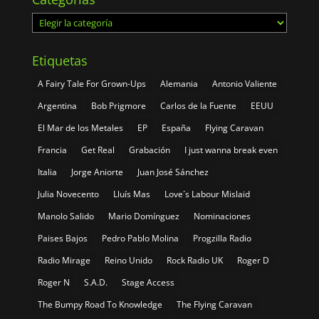
Categorías
Etiquetas
A Fairy Tale For Grown-Ups
Alemania
Antonio Valiente
Argentina
Bob Prigmore
Carlos de la Fuente
EEUU
El Mar de los Metales
EP
España
Flying Caravan
Francia
Get Real
Grabación
I just wanna break even
Italia
Jorge Aniorte
Juan José Sánchez
Julia Novecento
Lluís Mas
Love´s Labour Mislaid
Manolo Salido
Mario Domínguez
Nominaciones
Paises Bajos
Pedro Pablo Molina
Progzilla Radio
Radio Mirage
Reino Unido
Rock Radio UK
Roger D
Roger N
S.A.D.
Stage Access
The Bumpy Road To Knowledge
The Flying Caravan