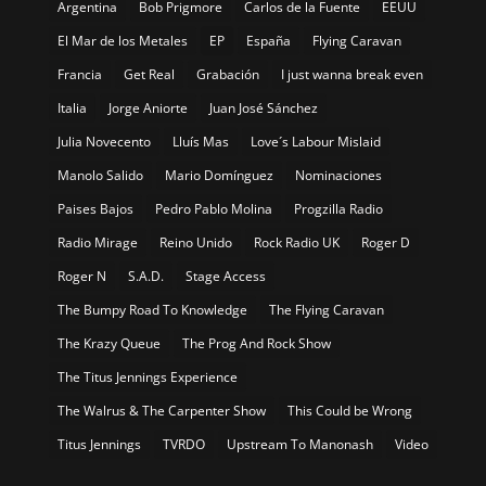
Argentina
Bob Prigmore
Carlos de la Fuente
EEUU
El Mar de los Metales
EP
España
Flying Caravan
Francia
Get Real
Grabación
I just wanna break even
Italia
Jorge Aniorte
Juan José Sánchez
Julia Novecento
Lluís Mas
Love´s Labour Mislaid
Manolo Salido
Mario Domínguez
Nominaciones
Paises Bajos
Pedro Pablo Molina
Progzilla Radio
Radio Mirage
Reino Unido
Rock Radio UK
Roger D
Roger N
S.A.D.
Stage Access
The Bumpy Road To Knowledge
The Flying Caravan
The Krazy Queue
The Prog And Rock Show
The Titus Jennings Experience
The Walrus & The Carpenter Show
This Could be Wrong
Titus Jennings
TVRDO
Upstream To Manonash
Video