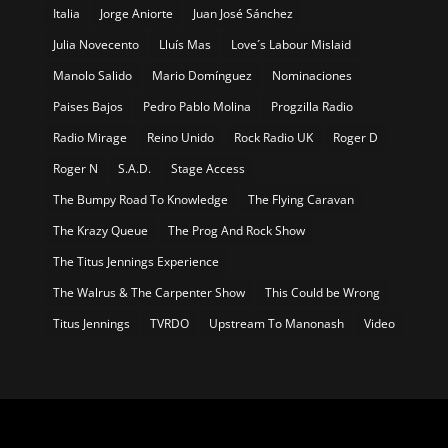
Italia
Jorge Aniorte
Juan José Sánchez
Julia Novecento
Lluís Mas
Love´s Labour Mislaid
Manolo Salido
Mario Domínguez
Nominaciones
Paises Bajos
Pedro Pablo Molina
Progzilla Radio
Radio Mirage
Reino Unido
Rock Radio UK
Roger D
Roger N
S.A.D.
Stage Access
The Bumpy Road To Knowledge
The Flying Caravan
The Krazy Queue
The Prog And Rock Show
The Titus Jennings Experience
The Walrus & The Carpenter Show
This Could be Wrong
Titus Jennings
TVRDO
Upstream To Manonash
Video