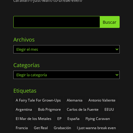
caravan-i-just-want-to-break-even/
Archivos
Archivos
Categorías
Categorías
Etiquetas
A Fairy Tale For Grown-Ups
Alemania
Antonio Valiente
Argentina
Bob Prigmore
Carlos de la Fuente
EEUU
El Mar de los Metales
EP
España
Flying Caravan
Francia
Get Real
Grabación
I just wanna break even