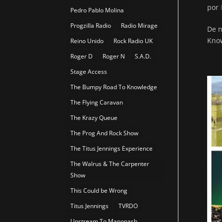
por
Pedro Pablo Molina
Progzilla Radio
Radio Mirage
De n
Know
Reino Unido
Rock Radio UK
Roger D
Roger N
S.A.D.
Stage Access
The Bumpy Road To Knowledge
The Flying Caravan
The Krazy Queue
The Prog And Rock Show
The Titus Jennings Experience
The Walrus & The Carpenter
Show
This Could be Wrong
Titus Jennings
TVRDO
Upstream To Manonash