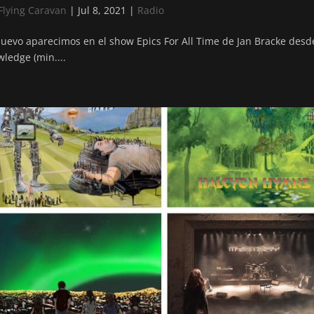
Flying Caravan
|
Jul 8, 2021
|
Radio
uevo aparecimos en el show Epics For All Time de Jan Bracke des
ledge (min....