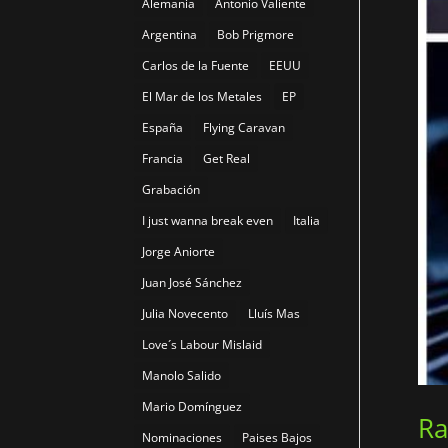
Alemania
Antonio Valiente
Argentina
Bob Prigmore
Carlos de la Fuente
EEUU
El Mar de los Metales
EP
España
Flying Caravan
Francia
Get Real
Grabación
I just wanna break even
Italia
Jorge Aniorte
Juan José Sánchez
Julia Novecento
Lluís Mas
Love´s Labour Mislaid
Manolo Salido
Mario Domínguez
Ra
Nominaciones
Paises Bajos