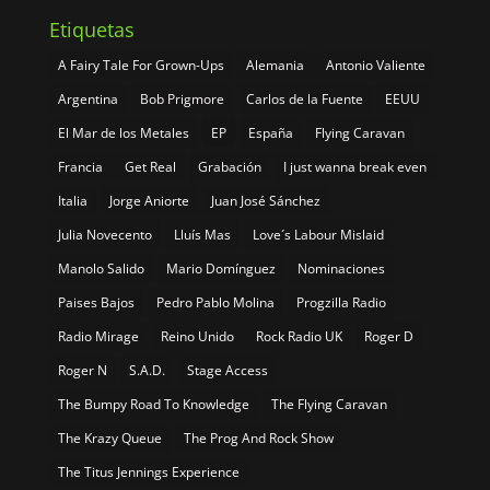
Etiquetas
A Fairy Tale For Grown-Ups
Alemania
Antonio Valiente
Argentina
Bob Prigmore
Carlos de la Fuente
EEUU
El Mar de los Metales
EP
España
Flying Caravan
Francia
Get Real
Grabación
I just wanna break even
Italia
Jorge Aniorte
Juan José Sánchez
Julia Novecento
Lluís Mas
Love´s Labour Mislaid
Manolo Salido
Mario Domínguez
Nominaciones
Paises Bajos
Pedro Pablo Molina
Progzilla Radio
Radio Mirage
Reino Unido
Rock Radio UK
Roger D
Roger N
S.A.D.
Stage Access
The Bumpy Road To Knowledge
The Flying Caravan
The Krazy Queue
The Prog And Rock Show
The Titus Jennings Experience