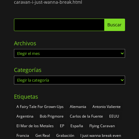
caravan-i-just-wanna-break.html
Archivos
Archivos
Categorías
Categorías
Etiquetas
A Fairy Tale For Grown-Ups
Alemania
Antonio Valiente
Argentina
Bob Prigmore
Carlos de la Fuente
EEUU
El Mar de los Metales
EP
España
Flying Caravan
Francia
Get Real
Grabación
I just wanna break even