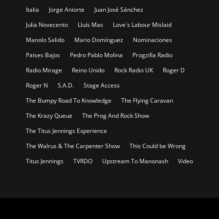
Italia
Jorge Aniorte
Juan José Sánchez
Julia Novecento
Lluís Mas
Love´s Labour Mislaid
Manolo Salido
Mario Domínguez
Nominaciones
Paises Bajos
Pedro Pablo Molina
Progzilla Radio
Radio Mirage
Reino Unido
Rock Radio UK
Roger D
Roger N
S.A.D.
Stage Access
The Bumpy Road To Knowledge
The Flying Caravan
The Krazy Queue
The Prog And Rock Show
The Titus Jennings Experience
The Walrus & The Carpenter Show
This Could be Wrong
Titus Jennings
TVRDO
Upstream To Manonash
Video