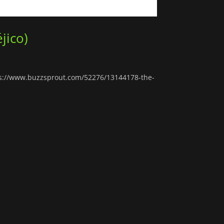
jico)
tps://www.buzzsprout.com/52276/13144178-the-