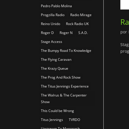
Pedro Pablo Molina
Progzilla Radio
Radio Mirage
Ra
Reino Unido
Rock Radio UK
por
Roger D
Roger N
S.A.D.
Stage Access
Stag
The Bumpy Road To Knowledge
prog
The Flying Caravan
The Krazy Queue
The Prog And Rock Show
The Titus Jennings Experience
The Walrus & The Carpenter
Show
This Could be Wrong
Titus Jennings
TVRDO
Upstream To Manonash