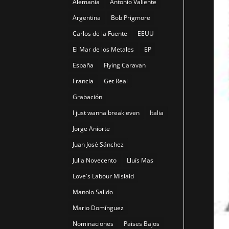
Alemania
Antonio Valiente
Argentina
Bob Prigmore
Carlos de la Fuente
EEUU
El Mar de los Metales
EP
España
Flying Caravan
Francia
Get Real
Grabación
I just wanna break even
Italia
Jorge Aniorte
Juan José Sánchez
Julia Novecento
Lluís Mas
Love´s Labour Mislaid
Manolo Salido
Mario Domínguez
Nominaciones
Paises Bajos